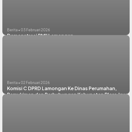
Berita • 03 Februari 2026
Demonstrasi PMII Lamongan
Berita • 02 Februari 2026
Komisi C DPRD Lamongan Ke Dinas Perumahan,
Pemukiman dan Perhubungan Kabupaten Blora Jawa
Tengah