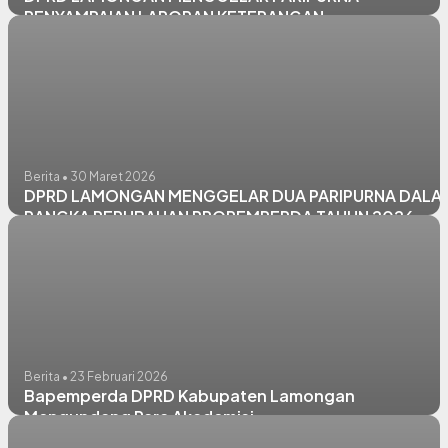
PENYAMPAIAN LAPORAN KETERANGAN
PERTANGGUNGJAWABAN (LKPJ) KEPALA DAERAH
TAHUN ANGGARAN 2025
Berita • 30 Maret 2026
DPRD LAMONGAN MENGGELAR DUA PARIPURNA DALA
RANGKA PERUBAHAN PROPEMPERDA TAHUN 2026
Berita • 23 Februari 2026
Bapemperda DPRD Kabupaten Lamongan
Mengundang Para Akademisi