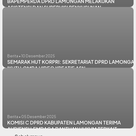
BAPEMPERDA DPRD LAMONGAN MELAKUKAN
ASISTENSI DAN SUPERVISI PENYUSUNAN
PROPEMPERDA DAN MEKANISME PEMBAHASAN
RAPERDA
Berita • 10 Desember 2025
SEMARAK HUT KORPRI: SEKRETARIAT DPRD LAMONGA
IKUTI LOMBA VIDEO KREATIF ASN
Berita • 05 Desember 2025
KOMISI C DPRD KABUPATEN LAMONGAN TERIMA
AUDIENSI LEMBAGA BANTUAN HUKUM TERKAIT
DUGAAN ADANYA NON PROCEDURAL PROSES