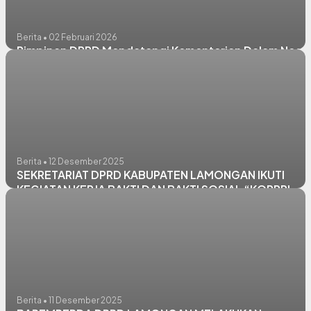
Berita • 02 Februari 2026
Pimpinan DPRD Mendatangi Kementerian Dalam Neger
Berita • 12 Desember 2025
SEKRETARIAT DPRD KABUPATEN LAMONGAN IKUTI
KEGIATAN KERJA BAKTI DAN BAKTI SOSIAL “KORPRI
PEDULI STUNTING”
Berita • 11 Desember 2025