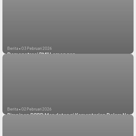
Berita • 03 Pebruari 2026
Demonstrasi PMII Lamongan
Berita • 02 Pebruari 2026
Pimpinan DPRD Mendatangi Kementerian Dalam Neger