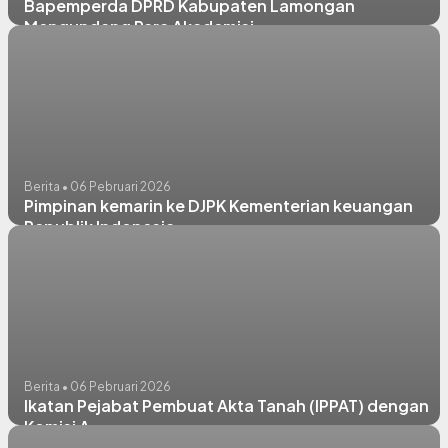
Bapemperda DPRD Kabupaten Lamongan
Mengundang Para Akademisi
Berita • 06 Pebruari 2026
Pimpinan kemarin ke DJPK Kementerian keuangan
Republik Indonesia
Berita • 06 Pebruari 2026
Ikatan Pejabat Pembuat Akta Tanah (IPPAT) dengan
Komisi A