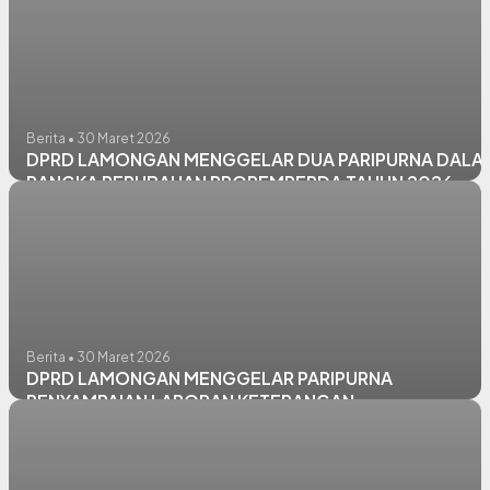
Berita • 30 Maret 2026
DPRD LAMONGAN MENGGELAR DUA PARIPURNA DALA
RANGKA PERUBAHAN PROPEMPERDA TAHUN 2026
Berita • 30 Maret 2026
DPRD LAMONGAN MENGGELAR PARIPURNA
PENYAMPAIAN LAPORAN KETERANGAN
PERTANGGUNGJAWABAN (LKPJ) KEPALA DAERAH
TAHUN ANGGARAN 2025