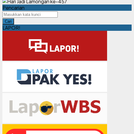
Pencarian
Cari
LAPOR!