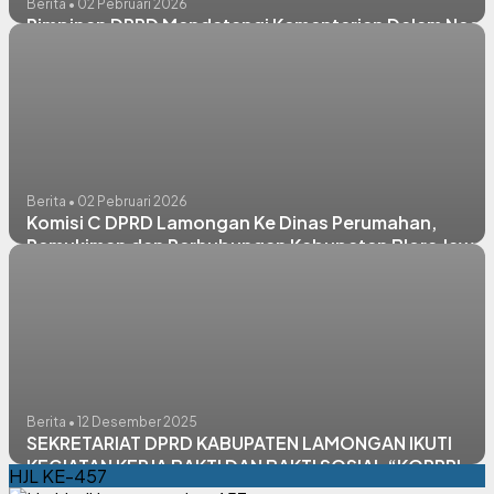
Berita • 02 Pebruari 2026
Pimpinan DPRD Mendatangi Kementerian Dalam Neger
Berita • 02 Pebruari 2026
Komisi C DPRD Lamongan Ke Dinas Perumahan,
Pemukiman dan Perhubungan Kabupaten Blora Jawa
Tengah
Berita • 12 Desember 2025
SEKRETARIAT DPRD KABUPATEN LAMONGAN IKUTI
KEGIATAN KERJA BAKTI DAN BAKTI SOSIAL “KORPRI
HJL KE-457
PEDULI STUNTING”