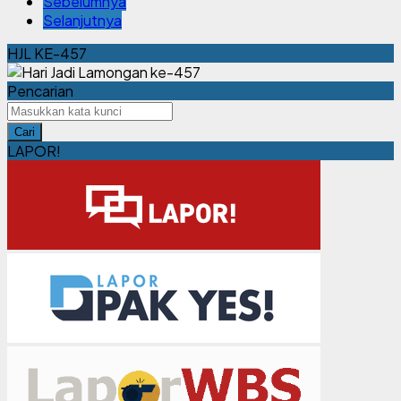
Sebelumnya
Selanjutnya
HJL KE-457
Pencarian
Cari
LAPOR!