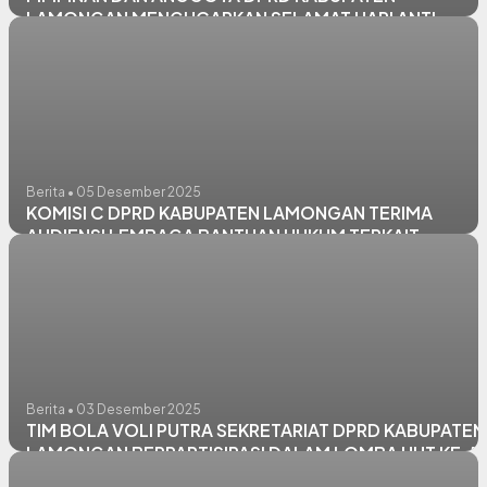
LAMONGAN MENGUCAPKAN SELAMAT HARI ANTI
KORUPSI SEDUNIA (HAKORDIA) 2025
Berita • 05 Desember 2025
KOMISI C DPRD KABUPATEN LAMONGAN TERIMA
AUDIENSI LEMBAGA BANTUAN HUKUM TERKAIT
DUGAAN ADANYA NON PROCEDURAL PROSES
PEMBANGUNAN PENGEMBANGAN PERUMAHAM GRAN
ZAM-ZAM RESIDENCE
Berita • 03 Desember 2025
TIM BOLA VOLI PUTRA SEKRETARIAT DPRD KABUPATEN
LAMONGAN BERPARTISIPASI DALAM LOMBA HUT KE-5
KORPRI TAHUN 2025