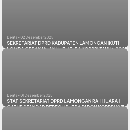
Berita • 02 Desember 2025
SEKRETARIAT DPRD KABUPATEN LAMONGAN IKUTI
LOMBA GERAK JALAN HUT KE-54 KORPRI TAHUN 2025
Berita • 01 Desember 2025
STAF SEKRETARIAT DPRD LAMONGAN RAIH JUARA I
CATUR STANDAR BEREGU PUTRA DI PON KORPRI XVII
PALEMBANG