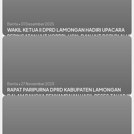
Berita • 01 Desember 2025
WAKIL KETUA II DPRD LAMONGAN HADIRI UPACARA
PERINGATAN HUT KORPRI, HGN, DAN HUT PGRI DI ALUN
ALUN LAMONGAN
Berita • 27 November 2025
RAPAT PARIPURNA DPRD KABUPATEN LAMONGAN
DALAM RANGKA PENYAMPAIAN HASIL RESES TAHAP III
TAHUN 2025